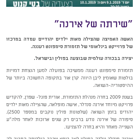
"שירתה של אירנה"
האשה האמיצה שהצילה מאות ילדים יהודיים עמדה במרכזו
של פרוייקט בינלאומי של תזמורת סימפונט רעננה.
יצירה בבכורה עולמית שבוצעה בפולין ובישראל.
תזמורת סימפונט רעננה ממשיכה בפועלה למען הנצחת דמויות
בולטות שאומץ ליבן היווה קרן אור בתקופה החשוכה ביותר של
ההיסטוריה-השואה.
בשנת 2009 בחרה מנהלת התזמורת, אורית פוגל- שפרן, להקדיש
פרויקט מיוחד אירנה סנדלר, אישה מופלאה, שהצילה מאות ילדים
יהודים בזמן השואה (שלטונות פולין נוקבים במספר 2500).
סיפורה של אירנה נודע ברבים רק שנים ארוכות לאחר מלה"ע
השנייה מאחר והיא בחרה להצניעו.
אירנה סנדלר נולדה בפולין לאב רופא שכבר בילדותה הסביר לה