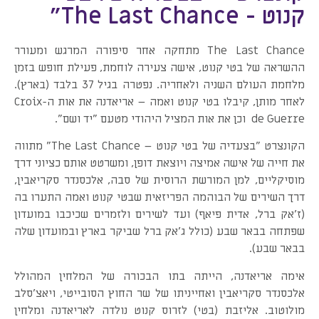
קנוט - The Last Chance״
The Last Chance מתחקה אחר סיפורה המרגש ומעורר
ההשראה של בטי קנוט, אישה צעירה לוחמת, פעילת חופש בזמן
מלחמת העולם השניה ולאחריה. נפטרה בגיל 37 בלבד (בארץ).
לאחר מותן, קיבלו בטי קנוט ואמה – אריאדנה את אות ה-Croix
de Guerre וכן את אות המציל היהודי מטעם "יד ושם".
הקונצרט "בצעדיה של בטי קנוט – The Last Chance" מתווה
את חייה של אישה אמיצה ויוצאת דופן, ומשרטט אותם כציוני דרך
מוסיקליים, למן המורשת הרוסית של סבה, אלכסנדר סקריאבין,
דרך השירים של הבוהמה הפריזאית שבטי קנוט ואמה התערו בה
(ז'אק ברל, אדית פיאף) ועד לשירים ולזמרים שכיכבו במועדון
שפתחה בבאר שבע (כולל ג'אק ברל שביקר בארץ ובמועדון שלה
בבאר שבע).
אימה אריאדנה, הייתה בתו הבכורה של המלחין המהולל
אלכסנדר סקריאבין ואחייניתו של שר החוץ הסובייטי, ויאצ'סלב
מולוטוב. אליזבת (בטי) לזרוס קנוט נולדה לאריאדנה ומלחין