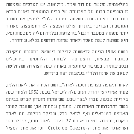
בינלאומית, נפגשה עם דוד אימה, מולוטוב. יש הגורסים שפגישה
זו השפיעה רבות על הצבעתה של ברית המועצות באו"ם בכ"ט
בנובמבר. באותה שנה נשלחה מטעם הלח"י לפוצץ את משרד
המושבות הבריטי בלונדון, אולם הפצצה לא התפוצצה. מאוחר
יותר נתפסה במעבר הגבול בין צרפת ובלגיה ועליה מעטפות נפץ.
היא נשפטה לשנת מאסר ולאחר שמונה חודשים בכלא, שוחררה.
בשנת 1948 הגיעה לראשונה לביקור בישראל במסגרת תפקידה
ככתבת צבאית, והצטרפה לכוחות הלוחמים בירושלים
ובסביבותיה. בפגישה עיתונאית באותה שנה הצהירה שהחליטה
לעזוב את ארגון הלח"י בעקבות רצח ברנדוט.
לאחר תקופה בצרפת נסעה לארה"ב ושם הכירה את ליאון הלמן,
צעיר אמריקאי יהודי. הזוג עלה לישראל בשנת 1952 ולאחר שנה
בקריית טבעון, עברו לבאר שבע. שם פתחו מועדון קברט בביתם
בשם "ההזדמנות האחרונה", מועדון שהיווה אבן שואבת לטובי
האמנים הישראלים ואף לז'אק ברל, שביקר במקום. יום לאחר
ביקורו, נפטרה בטי והיא בת 37 בלבד. לאחר מותן, קיבלו בטי
ואריאדנה את אות ה-Croix de Guerre וכן את אות המציל