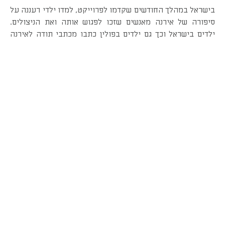
בישראל במהלך החודשים שקדמו לפרוייקט, למדו ילדי רעננה על
סיפורה של אירנה מאנשים שזכו לפגוש אותה ואת הניצולים.
ילדים בישראל וכך גם ילדים בפולין כתבו מכתבי תודה לאירנה
כחלק נוסף של הפרויקט. המכתבים אוכסנו בכדים והפסלת אילנה
גור יצרה מהם מייצג המנציח את אירנה סנדלר.
הבכורה הפולנית התקיימה בפוזנן שבפולין בנוכחות בתה של
אירנה בקתדרלה מהמאה
ה-10 בגנייזנו שבה הומלכו המלכים
הראשונים של פולין, ובאולם הקונצרטים ע"ש אדם מיצקביץ
בפוזנן.