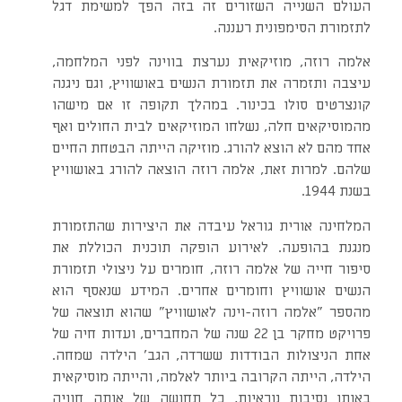
העולם השנייה השזורים זה בזה הפך למשימת דגל
לתזמורת הסימפונית רעננה.
אלמה רוזה, מוזיקאית נערצת בווינה לפני המלחמה,
עיצבה ותזמרה את תזמורת הנשים באושוויץ, וגם ניגנה
קונצרטים סולו בכינור. במהלך תקופה זו אם מישהו
מהמוסיקאים חלה, נשלחו המוזיקאים לבית החולים ואף
אחד מהם לא הוצא להורג. מוזיקה הייתה הבטחת החיים
שלהם. למרות זאת, אלמה רוזה הוצאה להורג באושוויץ
בשנת 1944.
המלחינה אורית גוראל עיבדה את היצירות שהתזמורת
מנגנת בהופעה. לאירוע הופקה תוכנית הכוללת את
סיפור חייה של אלמה רוזה, חומרים על ניצולי תזמורת
הנשים אושוויץ וחומרים אחרים. המידע שנאסף הוא
מהספר "אלמה רוזה-וינה לאושוויץ" שהוא תוצאה של
פרויקט מחקר בן 22 שנה של המחברים, ועדות חיה של
אחת הניצולות הבודדות ששרדה, הגב' הילדה שמחה.
הילדה, הייתה הקרובה ביותר לאלמה, והייתה מוסיקאית
באותן נסיבות נוראיות, כל תחושה של אותה חוויה