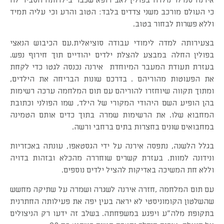
כי העולם מורכב משני צדדים בלבד: הטוב והרע וכי עליה תמיד
וללא פשרות לבחור בטוב.
בצעירותה למדה לימודי עבודה סוציאלית.עם הכיבוש הנאצי
בפולין החלה במבצע להצלת ילדים יהודיים תוך חירוף נפש.
בעזרת תעודת המעבר המיוחדת אירנה נכנסה לגטו כדי לקחת
את הפעוטות מהוריהם . בדרכם שונות הבריחה את הילדים,
ומתוך תקווה שיוחזרו להוריהם עם תום המלחמה ערכה רשימות
בהן הופיע השם היהודי המקורי של הילד, שמו הפולני וכתובת
המחבוא שלו. את הרשימות שמרה בתוך כדים אותם הטמינה
במחבואים שונים בחצרות בתים ברחבי ורשה.
בגלל הלשנה, נתפסה אירנה על ידי הגסטאפו, עונתה באכזריות
ונידונה למוות. בעזרת קשרים שוחררה מהכלא ובזהות בדויה
וללא חת המשיכה באדיקות להציל ילדים נוספים.
עם תום המלחמה ,חזרה אירנה לשגרה ושמרה על שתיקה מחשש
שהשלטון הקומוניסטי לא יראה בעין יפה את פעילותה החתרנית
בתקופת מלה"ע ויפגע במשפחתה. בשלב זה ידעו רק הניצולים