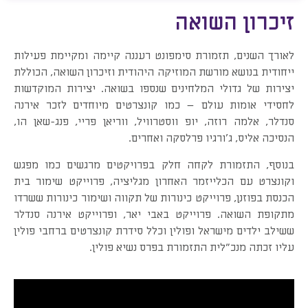
זיכרון השואה
לאורך השנים, תזמורת סימפונט רעננה קיימה ומקיימת פעילות
ייחודית בנושא מורשת המוזיקה היהודית וזיכרון השואה, הכוללת
יצירות של גדולי המלחינים שנספו בשואה. יצירות המוקדשות
לחסידי אומות עולם – כמו קונצרטים מיוחדים לזכר אירנה
סנדלר, אלמה רוזה, יופ ווסטרוויל, ווריאן פריי, פנג-שאן הו,
הנסיכה אליס, ג'ורגיו פרלסקה ואחרים.
בנוסף, התזמורת לקחה חלק בפרויקטים מרגשים כמו מפגש
וקונצרט עם הכלייזמר האחרון מגליציה, פרוייקט שימור בית
הכנסת בפוזנן, פרוייקט כינורות של תקווה ושימור כינורות ששרדו
מתקופת השואה. פרוייקט באבי יאר, ופרוייקט אירנה סנדלר
ששילב ילדים מישראל ופולין וכלל סידרת קונצרטים ברחבי פולין
עליו זכתה מנכ״לית התזמורת בפרס נשיא פולין.