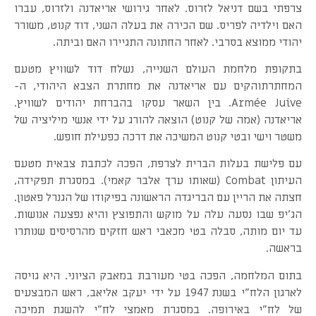
צרפתי בשם דניאל לזרוס. לאחר גירושי אריאדנה ולזרוס, עברו
האם וילדיה לפריס. שם הכירה את בעלה השני, דוד קנוט, משורר
יהודי ממוצא בסרבי. לאחר החתונה התגיירו האם וביתה.
בתקופת מלחמת העולם השנייה, נשלח דוד לשוויץ מטעם
המחתרתוהקים עם אריאדנה את מחתרת הצבא היהודי, ה-
Armée Juive. בין השאר עסקו בהברחת יהודים לשוויץ.
אריאדנה (אמה של קנוט) הוצאה להורג על ידי אנשי מיליציה של
משטר וישי ובטי קנוט המשיכה את דרכה כפעילת חופש.
עם פלישת בעלות הברית לצרפת, הפכה לכתבת צבאית מטעם
העיתון Combat (שאותו ערך אלבר קאמי). במסגרת תפקידה,
חצתה את הריין עם הבריגדה הראשונה בפיקודו של הגנרל פאטון.
הג'יפ שבו נסעה עלה על מוקש והתפוצץ והיא נפצעה אנושות.
עד יום מותה, סבלה בטי מכאבי ראש חזקים מהרסיסים שנותרו
בראשה.
בתום המלחמה, הפכה בטי מעורבת במאבק הציוני. היא גויסה
לארגון הלח"י בשנת 1947 על ידי יעקב אליאב, ראש המבצעים
של לח"י באירופה. במסגרת מאמצי לח"י להשגת תמיכה