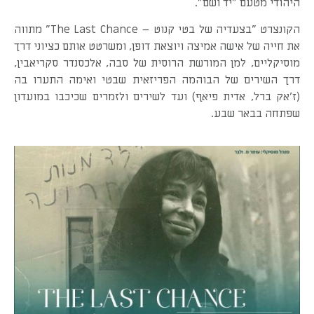
היהודי מטעם "יד ושם".
הקונצרט "בצעדיה של בטי קנוט – The Last Chance" מתווה
את חייה של אישה אמיצה ויוצאת דופן, ומשרטט אותם כציוני דרך
מוסיקליים, למן המורשת הרוסית של סבה, אלכסנדר סקריאבין,
דרך השירים של הבוהמה הפריזאית שבטי ואימה התערו בה
(ז'אק ברל, אדית פיאף) ועד לשירים ולזמרים שכיכבו במועדון
שפתחה בבאר שבע.