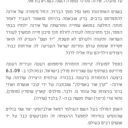
על פועלה. אירנה סנדלר נפטרה השנה כשהיא בת 98.
בשנים האחרונות מאז נפל מסך הברזל, החל סיפורה של אירנה
להתפרסם ברבים. ברק אובאמה בהיותו סנאטור העביר לאחר
מותה החלטה בסנאט שחייה ומורשתה של אירנה ילמדו בבתי
הספר, וכך מחויבותה לעזרה לזולת תוך סיכון חייה תמשיך לעורר
השראה ותקווה ולעולם לא תשכח. "יד ושם" העניק לה תואר
חסידת אומות עולם ומדינת ישראל העניקה לה אזרחות כבוד.
ניצולים וילדיהם עלו אליה לרגל.
כסמל לפועלה קיימה תזמורת סימפונט רעננה ועירית רעננה
פרויקט בשיתוף עם שגרירות פולין בישראל, ובמהלכו ב-
6.1.09
ביצעה התזמורת ברעננה בבכורה עולמית היצירה שירתה של
אירנה- "קרן אור באפילה" שנכתבה על ידי קובי אושרת ואודי
ברנר בניצוחו של עומר מ. ולבר, סולנים: קארין שיפרין (סופרן),
נתאי צרי (כינור) ושלו מנשה בן ה- 7 בלבד (שירה).
האמן הפולני בעל השם העולמי רפאל אולבינסקי יצר שני בולים
שהונפקו במיוחד למפעל ההנצחה זה ומבוקשים כבר על יד
אנשים רבים בעולם.