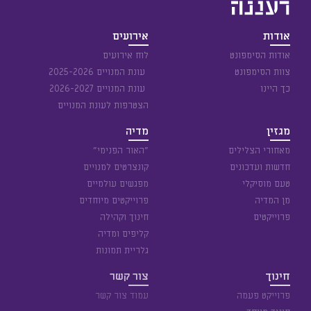
אודות
אירועים
אודות הסימפונט
לוח אירועים
צוות הסימפונט
עונת המנויים 2025-2026
כך היינו
עונת המנויים 2026-2027
הצטרפות לעונת המנויים
מגזין
מדיה
מאחורי הצלילים
״האור הפנימי״
חדשות ועדכונים
קונצרטים למנויים
טעם מוסיקלי
מפגשים עולמיים
מן המדיה
פרוייקטים מיוחדים
פרוייקטים
חינוך וקהילה
קליפים ומדיה
גלריית תמונות
חינוך
צור קשר
פרוייקט פעמה
עמוד צור קשר