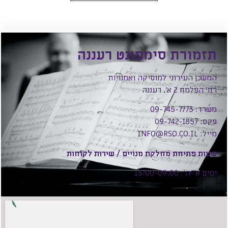
תזמורת סימפונט רעננה
המשכן העירוני למוסיקה ואמנויות
רח׳ הפלמח 2 א׳, רעננה
משרד: 09-745-7773
פקס: 09-742-1857
מייל:
INFO@RSO.CO.IL
שעות פתיחת מחלקת מנויים / שירות לקוחות
ימים א׳-ה׳: 15:00-09:00