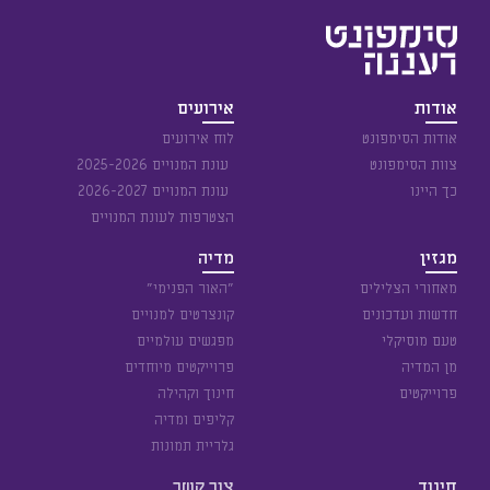
אודות
אירועים
אודות הסימפונט
לוח אירועים
צוות הסימפונט
עונת המנויים 2025-2026
כך היינו
עונת המנויים 2026-2027
הצטרפות לעונת המנויים
מגזין
מדיה
מאחורי הצלילים
״האור הפנימי״
חדשות ועדכונים
קונצרטים למנויים
טעם מוסיקלי
מפגשים עולמיים
מן המדיה
פרוייקטים מיוחדים
פרוייקטים
חינוך וקהילה
קליפים ומדיה
גלריית תמונות
חינוך
צור קשר