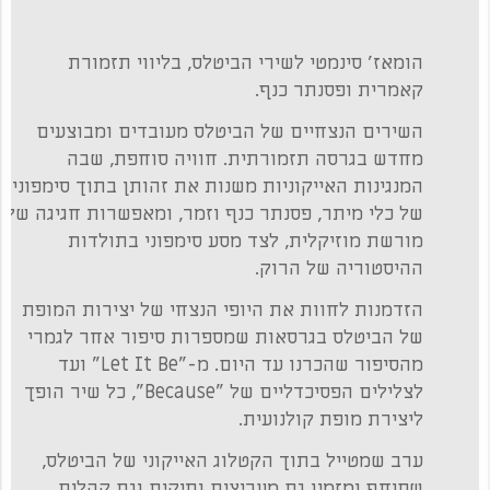
הומאז׳ סינמטי לשירי הביטלס, בליווי תזמורת
קאמרית ופסנתר כנף.
השירים הנצחיים של הביטלס מעובדים ומבוצעים
מחדש בגרסה תזמורתית. חוויה סוחפת, שבה
המנגינות האייקוניות משנות את זהותן בתוך סימפוניה
של כלי מיתר, פסנתר כנף וזמר, ומאפשרות חגיגה של
מורשת מוזיקלית, לצד מסע סימפוני בתולדות
ההיסטוריה של הרוק.
הזדמנות לחוות את היופי הנצחי של יצירות המופת
של הביטלס בגרסאות שמספרות סיפור אחר לגמרי
מהסיפור שהכרנו עד היום. מ-"Let It Be" ועד
לצלילים הפסיכדליים של "Because", כל שיר הופך
ליצירת מופת קולנועית.
ערב שמטייל בתוך הקטלוג האייקוני של הביטלס,
שסוחף ומזמין גם מעריצים ותיקים וגם קהלים