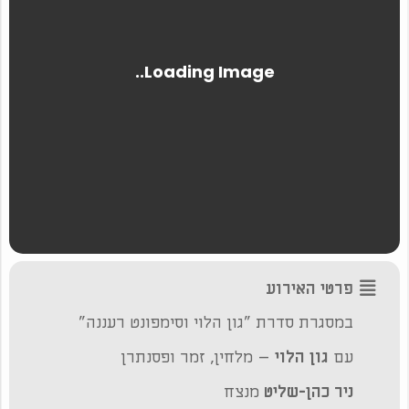
פרטי האירוע
במסגרת סדרת "גון הלוי וסימפונט רעננה"
עם
גון הלוי
– מלחין, זמר ופסנתרן
ניר כהן-שליט
מנצח