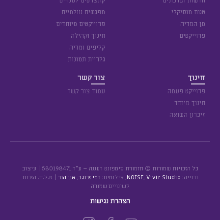
חדשות ועדכונים
קונצרטים למנויים
טעם מוסיקלי
מפגשים עולמיים
מן המדיה
פרוייקטים מיוחדים
פרוייקטים
חינוך וקהילה
קליפים ומדיה
גלריית תמונות
חינוך
צור קשר
פרוייקט פעמה
עמוד צור קשר
חינוך מיוחד
זיכרון השואה
כל הזכויות שמורות © תזמורת סימפונט רעננה – ע״ר 580198471 | עיצוב
ובנייה:
Vivir Studio
,
NOISE
, צילומים:
רמי זרנגר
,
און הנר
| ט.ל.ח. הזכות
לשינויים שמורה
הצהרת נגישות