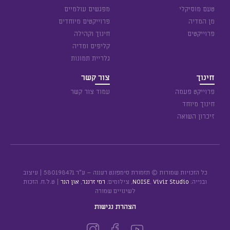
טעם מוסיקלי
מפגשים עולמיים
מן המדיה
פרוייקטים מיוחדים
פרוייקטים
חינוך וקהילה
קליפים ומדיה
גלריית תמונות
חינוך
צור קשר
פרוייקט פעמה
עמוד צור קשר
חינוך מיוחד
זיכרון השואה
כל הזכויות שמורות © תזמורת סימפונט רעננה – ע״ר 580198471 | עיצוב
ובנייה:
Vivir Studio
,
NOISE
, צילומים:
רמי זרנגר
,
און הנר
| ט.ל.ח. הזכות
לשינויים שמורה
הצהרת נגישות