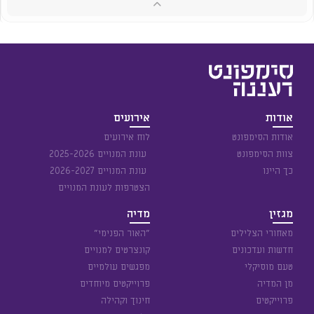
אודות
אירועים
אודות הסימפונט
לוח אירועים
צוות הסימפונט
עונת המנויים 2025-2026
כך היינו
עונת המנויים 2026-2027
הצטרפות לעונת המנויים
מגזין
מדיה
מאחורי הצלילים
״האור הפנימי״
חדשות ועדכונים
קונצרטים למנויים
טעם מוסיקלי
מפגשים עולמיים
מן המדיה
פרוייקטים מיוחדים
פרוייקטים
חינוך וקהילה