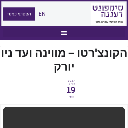
EN
הצטרף כמנוי
הקונצ'רטו – מווינה ועד ניו
יורק
2027
רביעי
19
מאי