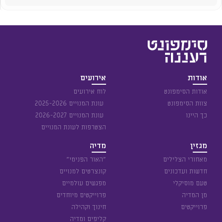
אודות
אירועים
אודות הסימפונט
לוח אירועים
צוות הסימפונט
עונת המנויים 2025-2026
כך היינו
עונת המנויים 2026-2027
הצטרפות לעונת המנויים
מגזין
מדיה
מאחורי הצלילים
״האור הפנימי״
חדשות ועדכונים
קונצרטים למנויים
טעם מוסיקלי
מפגשים עולמיים
מן המדיה
פרוייקטים מיוחדים
פרוייקטים
חינוך וקהילה
קליפים ומדיה