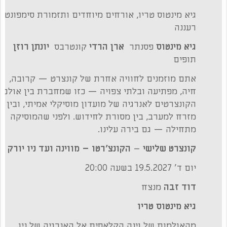
גיא מינטוס טריו, אורחים מיוחדים ותזמורת סימפונט
רעננה
גיא מינטוס
פסנתר
ארן הרדי
קונטרבס
יונתן רוזן
תופים
אתם מוזמנים לחוויה אחרת של קונצרט — קרובה,
חיה, מפתיעה ובלתי צפויה — כזו שמחברת בין אולם
הקונצרטים לאנרגיה של מועדון מוסיקלי אמיתי, ובין
מזרח למערב, בין מסורת לחידוש. ולפני שהמוסיקה
מתחילה — גם בירה עלינו.
קונצרט שלישי
–
הקונצ'רטו – מווינה ועד ניו יורק
יום ד' 19.5.2027 בשעה 20:00
דוד זבה
מנצח
גיא מינטוס טריו
מהאולמות של וינה הקלאסית אל האנרגיה של ניו