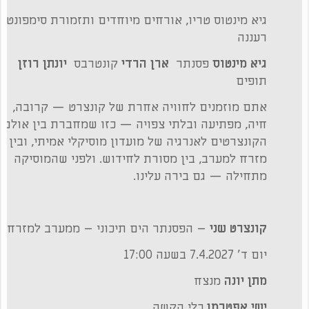
גיא מינטוס טריו, אורחים מיוחדים ותזמורת סימפונט
רעננה
גיא מינטוס
פסנתר
ארן הרדי
קונטרבס
יונתן רוזן
תופים
אתם מוזמנים לחוויה אחרת של קונצרט — קרובה,
חיה, מפתיעה ובלתי צפויה — כזו שמחברת בין אולם
הקונצרטים לאנרגיה של מועדון מוסיקלי אמיתי, ובין
מזרח למערב, בין מסורת לחידוש. ולפני שהמוסיקה
מתחילה — גם בירה עלינו.
קונצרט שני
– הפסנתר הים תיכוני – ממערב למזרח
יום ד' 7.4.2027 בשעה 17:00
מתן יונה
מנצח
ישי אפטרמן
כלי הקשה