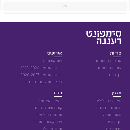
אודות
אירועים
אודות הסימפונט
לוח אירועים
צוות הסימפונט
עונת המנויים 2025-2026
כך היינו
עונת המנויים 2026-2027
הצטרפות לעונת המנויים
מגזין
מדיה
מאחורי הצלילים
״האור הפנימי״
חדשות ועדכונים
קונצרטים למנויים
טעם מוסיקלי
מפגשים עולמיים
מן המדיה
פרוייקטים מיוחדים
פרוייקטים
חינוך וקהילה