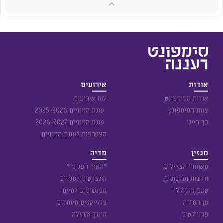
אודות
אירועים
אודות הסימפונט
לוח אירועים
צוות הסימפונט
עונת המנויים 2025-2026
כך היינו
עונת המנויים 2026-2027
הצטרפות לעונת המנויים
מגזין
מדיה
מאחורי הצלילים
״האור הפנימי״
חדשות ועדכונים
קונצרטים למנויים
טעם מוסיקלי
מפגשים עולמיים
מן המדיה
פרוייקטים מיוחדים
פרוייקטים
חינוך וקהילה