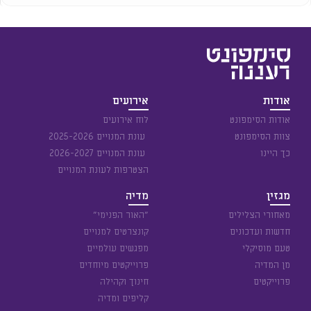
אודות
אירועים
אודות הסימפונט
לוח אירועים
צוות הסימפונט
עונת המנויים 2025-2026
כך היינו
עונת המנויים 2026-2027
הצטרפות לעונת המנויים
מגזין
מדיה
מאחורי הצלילים
״האור הפנימי״
חדשות ועדכונים
קונצרטים למנויים
טעם מוסיקלי
מפגשים עולמיים
מן המדיה
פרוייקטים מיוחדים
פרוייקטים
חינוך וקהילה
קליפים ומדיה