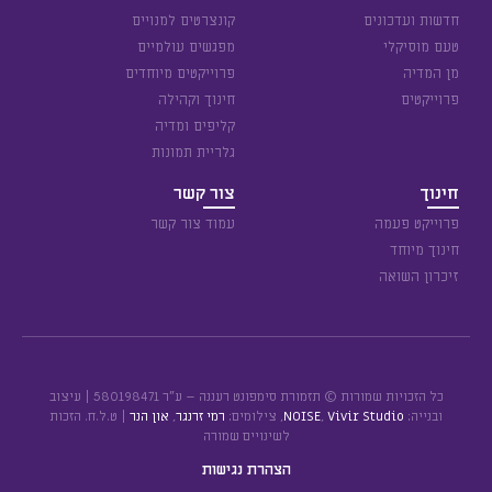
חדשות ועדכונים
קונצרטים למנויים
טעם מוסיקלי
מפגשים עולמיים
מן המדיה
פרוייקטים מיוחדים
פרוייקטים
חינוך וקהילה
קליפים ומדיה
גלריית תמונות
חינוך
צור קשר
פרוייקט פעמה
עמוד צור קשר
חינוך מיוחד
זיכרון השואה
כל הזכויות שמורות © תזמורת סימפונט רעננה – ע״ר 580198471 | עיצוב
ובנייה:
Vivir Studio
,
NOISE
, צילומים:
רמי זרנגר
,
און הנר
| ט.ל.ח. הזכות
לשינויים שמורה
הצהרת נגישות