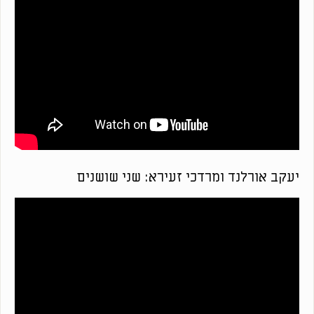
יעקב אורלנד ומרדכי זעירא: שני שושנים