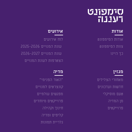
אודות
אירועים
אודות הסימפונט
לוח אירועים
צוות הסימפונט
עונת המנויים 2025-2026
כך היינו
עונת המנויים 2026-2027
הצטרפות לעונת המנויים
מגזין
מדיה
מאחורי הצלילים
״האור הפנימי״
חדשות ועדכונים
קונצרטים למנויים
טעם מוסיקלי
מפגשים עולמיים
מן המדיה
פרוייקטים מיוחדים
פרוייקטים
חינוך וקהילה
קליפים ומדיה
גלריית תמונות