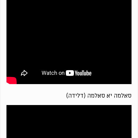
סאלמה יא סאלמה (דלידה)