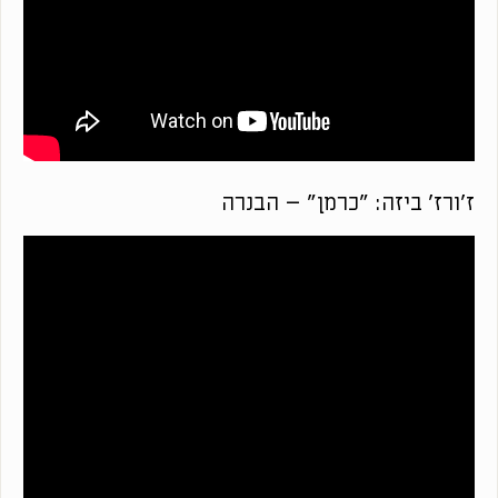
ז'ורז' ביזה: "כרמן" – הבנרה