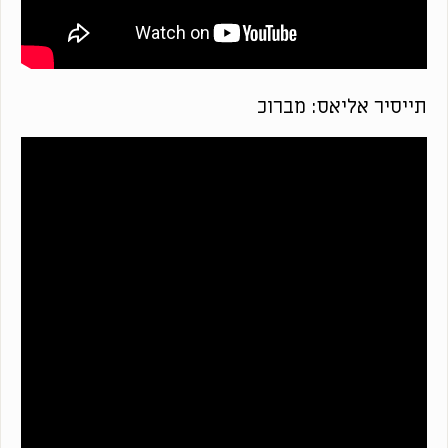
תייסיר אליאס: מברוכ