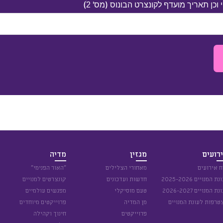
כן תאריך מועדף לקונצרט הבונוס (מס' 2ׂ)
רועים
מגזין
מדיה
ח אירועים
מאחורי הצלילים
״האור הפנימי״
נת המנויים 2025-2026
חדשות ועדכונים
קונצרטים למנויים
נת המנויים 2026-2027
טעם מוסיקלי
מפגשים עולמיים
טרפות לעונת המנויים
מן המדיה
פרוייקטים מיוחדים
פרוייקטים
חינוך וקהילה