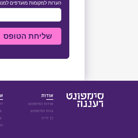
הערות למקומות מועדפים למנוי ו
שליחת הטופס
אודות
אי
אודות הסימפונט
לו
צוות הסימפונט
עו
כך היינו
עו
הצ