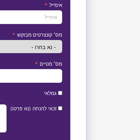
אימייל
מס׳ קונצרטים מבוקש
מס׳ מנויים
גמלאי
זכאי להנחה (נא פרטו)