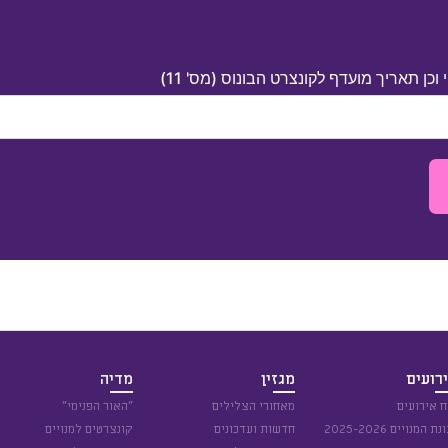
כן תאריך מועדף לקונצרט הבונוס (מס' 11)
רועים
מגזין
מדיה
ח אירועים
מאחורי הצלילים
״האור הפנימי״
נת המנויים 2025-2026
חדשות ועדכונים
קונצרטים למנויים