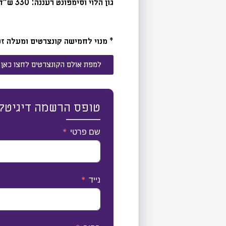
גון הלוי וסימפונט רעננה: 330 ש"ח
* מנוי לחמישה קונצרטים ומעלה זכאי לקונצרט בונוס – קונ
למפת אולם הקונצרטים לחצו כאן
טופס הרשמה דיגיטלי לעונת
שם פרטי
נייד