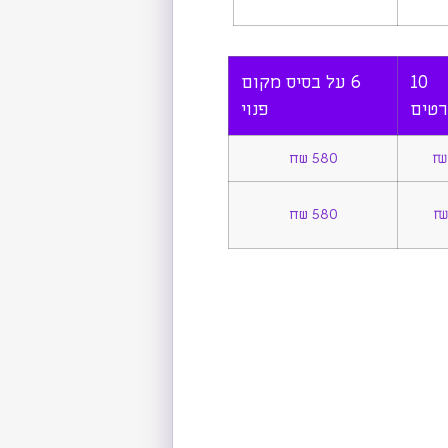
10
6 על בסיס מקום
רטים
פנוי
580 שח
580 שח