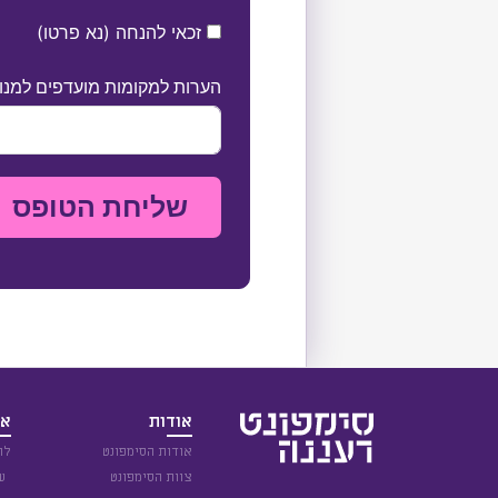
זכאי להנחה (נא פרטו)
הערות למקומות מועדפים למנוי ו
שליחת הטופס
אודות
אי
אודות הסימפונט
לו
צוות הסימפונט
עו