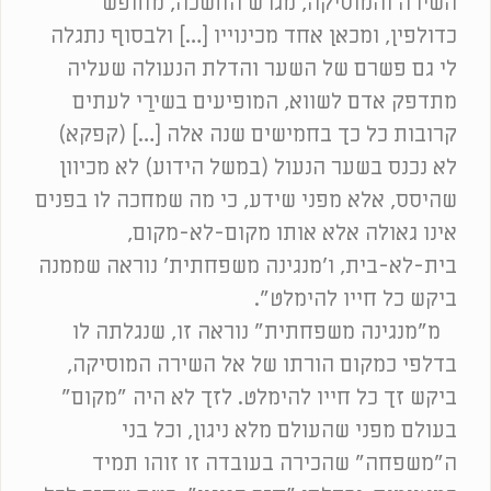
השירה והמוסיקה, מגרש החשכה, מחופש
כדולפין, ומכאן אחד מכינוייו […] ולבסוף נתגלה
לי גם פשרם של השער והדלת הנעולה שעליה
מתדפק אדם לשווא, המופיעים בשירַי לעתים
קרובות כל כך בחמישים שנה אלה […] (קפקא)
לא נכנס בשער הנעול (במשל הידוע) לא מכיוון
שהיסס, אלא מפני שידע, כי מה שמחכה לו בפנים
אינו גאולה אלא אותו מקום-לא-מקום,
בית-לא-בית, ו'מנגינה משפחתית' נוראה שממנה
ביקש כל חייו להימלט".
מ"מנגינה משפחתית" נוראה זו, שנגלתה לו
בדלפי כמקום הורתו של אל השירה המוסיקה,
ביקש זך כל חייו להימלט. לזך לא היה "מקום"
בעולם מפני שהעולם מלא ניגון, וכל בני
ה"משפחה" שהכירה בעובדה זו זוהו תמיד