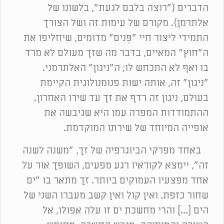
הדברים ("רוצה בלבם לגעת", בלשונו של
אלתרמן). מקורם של עימות זה ושל הצורך
התמידי ליצור חיי "פְּנים" מדומים, שיחליפו את
ה"חוץ" המאיים, בדבר מה שזך מעולם לא מרד
בו ואף לא התכחש לו; ה"ניגון" האלתרמני.
"ניגון" זה, אותה ישות פנומנולוגית הקיימת
בעולם, ניגון זה רדף את זך עד שירו האחרון.
ההתמודדות המפרה עמו היא שגיבשה את
אופייה המיוחד של שירתו המוקדמת.
באחד מפרקי הביוגרפיה של זך, "משנה לשנה
זה", יימצא לקוראיו רגע מפעים, השופך אור על
אחד מפצעיו העמוקים ביותר. זך מתאר בו "ים
שחור כזפת. ואין קול ואין קשב מעברו השני של
הים […] והרי מחשכת ים זו עלה אפולו, אל