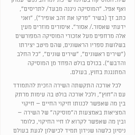
שלו. המוסיקה בעולמו שייכת למרחב נפשי עמוק
ואף אפל. "המוסיקה ניגנה מבעד/ לתריסים",
כתב זך (בשיר "פרקו את זהב אופיר"), "ואני
ידעתי שאסור./ אסור". איסורים מוזרים מעין
אלה מרחפים מעל אזכורי המוסיקה המפורשים
בשלושת ספריו הראשונים, שהם מיטב יצירתו
("שירים ראשונים", "שירים שונים", "כל החלב
והדבש"). בכולם בולט הפחד מן המוסיקה
המתנגנת בחוץ, בעולם.
לכל אורכה התקשתה השירה הזכית להתמודד
עם ה"חוץ", ולכל אורכה בולט בה עימות מרתק
בין מה שאפשר לכנותו חיקוי החיים – חיקוי
המציאות באמצעות ה"מוסיקה" של השירה –
ובין מה שאפשר לקרוא לו חיי החיקוי, כלומר
ניסיון כלשהו שנידון תמיד לכישלון לגעת בעולם