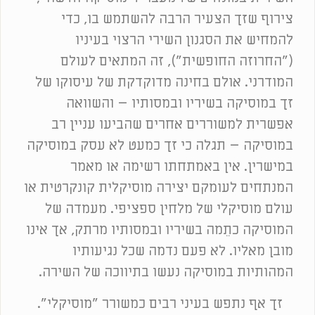
צירוף שזך הצעיר הרבה להשתמש בו, כדי
להמחיש את הסגנון השירי הרצוי בעיניו
("החרוזה החופשית"), זה המתאים לעולם
המודרני. אולם בחינה מדוקדקת של עיסוקו של
זך במוסיקה בשיריו ובמסותיו – והשוואה
אפשרית למשוררים אחרים שהביעו עניין רב
במוסיקה – תגלה כי זך כמעט לא עסק במוסיקה
במישרין. אין באמתחתו רשימה או מאמר
המנתחים לעומקם יצירה מוסיקלית קונקרטית או
עולם מוסיקלי של מלחין ספציפי. מעמדה של
המוסיקה כתֵמה בשיריו ובמסותיו מרתק, אך אינו
מובן מאליו. לא פעם נדמה שכל נגיעותיו
המהותיות במוסיקה נעשו בתיווכה של השירה.
זך אף נתפש בעיני רבים כמשורר "מוסיקלי".