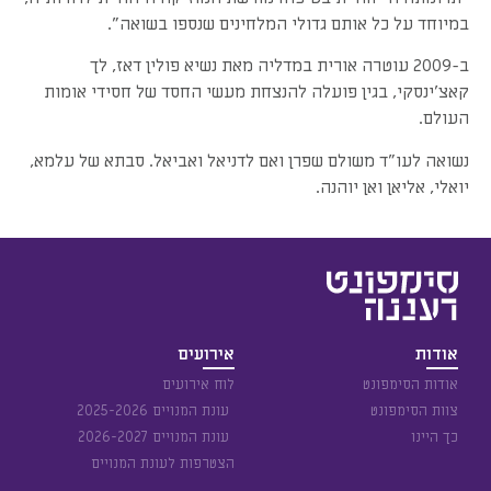
במיוחד על כל אותם גדולי המלחינים שנספו בשואה".
ב-2009 עוטרה אורית במדליה מאת נשיא פולין דאז, לך
קאצ'ינסקי, בגין פועלה להנצחת מעשי החסד של חסידי אומות
העולם.
נשואה לעו"ד משולם שפרן ואם לדניאל ואביאל. סבתא של עלמא,
יואלי, אליאן ואן יוהנה.
אודות
אירועים
אודות הסימפונט
לוח אירועים
צוות הסימפונט
עונת המנויים 2025-2026
כך היינו
עונת המנויים 2026-2027
הצטרפות לעונת המנויים