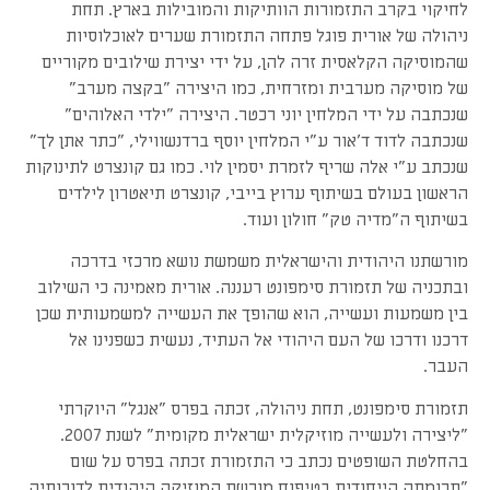
לחיקוי בקרב התזמורות הוותיקות והמובילות בארץ. תחת
ניהולה של אורית פוגל פתחה התזמורת שערים לאוכלוסיות
שהמוסיקה הקלאסית זרה להן, על ידי יצירת שילובים מקוריים
של מוסיקה מערבית ומזרחית, כמו היצירה "בקצה מערב"
שנכתבה על ידי המלחין יוני רכטר. היצירה "ילדי האלוהים"
שנכתבה לדוד ד'אור ע"י המלחין יוסף ברדנשווילי, "כתר אתן לך"
שנכתב ע"י אלה שריף לזמרת יסמין לוי. כמו גם קונצרט לתינוקות
הראשון בעולם בשיתוף ערוץ בייבי, קונצרט תיאטרון לילדים
בשיתוף ה"מדיה טק" חולון ועוד.
מורשתנו היהודית והישראלית משמשת נושא מרכזי בדרכה
ובתכניה של תזמורת סימפונט רעננה. אורית מאמינה כי השילוב
בין משמעות ועשייה, הוא שהופך את העשייה למשמעותית שכן
דרכנו ודרכו של העם היהודי אל העתיד, נעשית כשפנינו אל
העבר.
תזמורת סימפונט, תחת ניהולה, זכתה בפרס "אנגל" היוקרתי
"ליצירה ולעשייה מוזיקלית ישראלית מקומית" לשנת 2007.
בהחלטת השופטים נכתב כי התזמורת זכתה בפרס על שום
"תרומתה הייחודית בטיפוח מורשת המוזיקה היהודית לדורותיה,