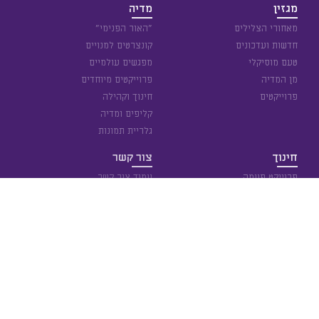
מגזין
מדיה
מאחורי הצלילים
״האור הפנימי״
חדשות ועדכונים
קונצרטים למנויים
טעם מוסיקלי
מפגשים עולמיים
מן המדיה
פרוייקטים מיוחדים
פרוייקטים
חינוך וקהילה
קליפים ומדיה
גלריית תמונות
חינוך
צור קשר
פרוייקט פעמה
עמוד צור קשר
חינוך מיוחד
זיכרון השואה
כל הזכויות שמורות © תזמורת סימפונט רעננה – ע״ר 580198471 | עיצוב
ובנייה:
Vivir Studio
,
NOISE
, צילומים:
רמי זרנגר
,
און הנר
| ט.ל.ח. הזכות
לשינויים שמורה