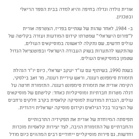
אורית נולדה וגדלה בחיפה והיא למדה בבית הספר הריאלי
ובטכניון.
ב- 1984, לאחר שהות של שנתיים בפריז, הצטרפה אורית
ל"פורום הישראלי" שמטרתו קידום המודעות ועזרה בקליטה של
עולים חדשים, שם נתקלה לראשונה במוסיקאים העולים,
שהתקשו להתערות בשוק העבודה הישראלי ובפוטנציאל הגדול
שטמון במוסיקאים העולים.
בשנת 1990, בשיתוף עם עו"ד יעקב ישראלי, כיום יו"ר הנהלת
תזמורת סימפונט רעננה, וראש עיריית רעננה, מר זאב בילסקי,
הקימה אורית את תזמורת סימפונט רעננה. התזמורת חרטה על
דגלה מטרות חברתיות ומוסיקליות כאחד: קליטתם של מוסיקאים
עולים, הגברת המודעות למוסיקה קלאסית בקרב חלקים נרחבים
של הציבור בכל הגילאים וקידום מוסיקה ישראלית ויהודית.
תפיסתה המיוחדת של אורית את תפקידיה התרבותיים
והחברתיים של התזמורת הניבה, לצד יצירות קלאסיות מוכרות
וחדשות, גם פירות מוסיקליים ייחודיים רבים המהווים כיום מודל