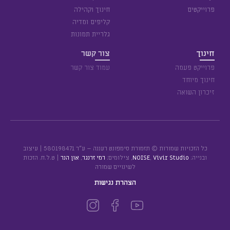
פרוייקטים
חינוך וקהילה
קליפים ומדיה
גלריית תמונות
חינוך
צור קשר
פרוייקט פעמה
עמוד צור קשר
חינוך מיוחד
זיכרון השואה
כל הזכויות שמורות © תזמורת סימפונט רעננה – ע״ר 580198471 | עיצוב
ובנייה:
Vivir Studio
,
NOISE
, צילומים:
רמי זרנגר
,
און הנר
| ט.ל.ח. הזכות
לשינויים שמורה
הצהרת נגישות