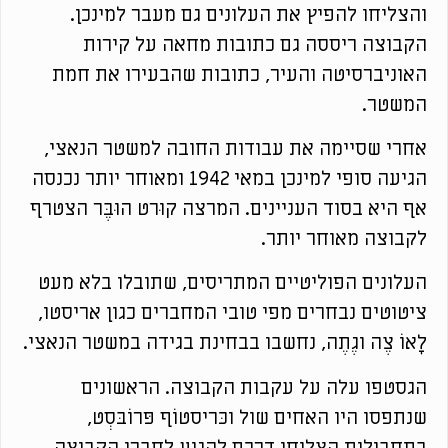
והצליחו להפיץ את העלונים גם מעבר למינכן.
הקבוצה ריססה גם כתובות מחאה על קירות
האוניברסיטה והעיר, כתובות שהבעירו את חמת
המשטר.
אחרי שסיימה את עבודות החובה למשטר הנאצי,
הגיעה סופי למינכן במאי 1942 ומאוחר יותר נכנסה
אף היא בסוד העניינים. המרצה קוּרט הוּבֶּר הצטרף
לקבוצה מאוחר יותר.
העלונים הפוליטיים המתריסים, שתובלו בלא מעט
ציטוטים נבחרים מפי טובי המחברים כגון אריסטו,
לָאוֹ צֶה וגֶתֶה, נחשבו בבחינת בגידה במשטר הנאצי.
הגסטפו עלה על עקבות הקבוצה. הראשונים
שנתפסו היו האחים שול וכּריסטוֹף פּרוֹבּסְט,
בתחבולות הצליחו דרכם להגיע לחברי הקבוצה