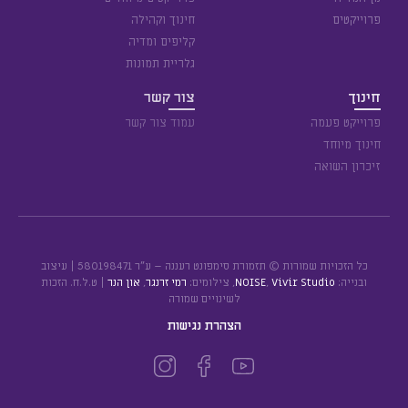
פרוייקטים
חינוך וקהילה
קליפים ומדיה
גלריית תמונות
חינוך
צור קשר
פרוייקט פעמה
עמוד צור קשר
חינוך מיוחד
זיכרון השואה
כל הזכויות שמורות © תזמורת סימפונט רעננה – ע״ר 580198471 | עיצוב
ובנייה:
Vivir Studio
,
NOISE
, צילומים:
רמי זרנגר
,
און הנר
| ט.ל.ח. הזכות
לשינויים שמורה
הצהרת נגישות