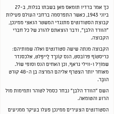
כך אמר ברדיו תומאס מאן בשבתו בגלות, ב-27
ביוני 1943, כאשר התפרסמה ברחבי העולם פעילות
קבוצת הסטודנטים מתנגדי המשטר הנאצי ממינכן,
"הוורד הלבן", ודבר הוצאתם להורג של כל חברי
הקבוצה.
הקבוצה מנתה שישה סטודנטים ואלה שמותיהם:
כּריסטוֹף פּרוֹבּסט, הנס קוֹנרָד לַייפֶּלט, אלכסנדר
שמוֹרְל ו-ווילי גראף, וכן האחים הנס וסופי שוֹל.
מאוחר יותר הצטרף אליהם המרצה בן ה-48 קוּרט
הוּבֶּר.
השם "הוורד הלבן" נבחר כסמל לטוהר ותמימות מול
הרוע והטומאה.
הסטודנטים הצעירים ממינכן פעלו בעיקר ממניעים