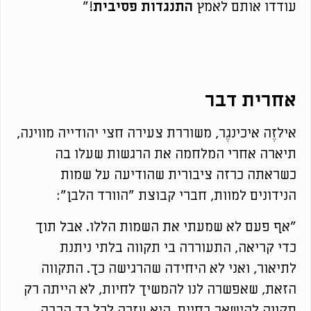
עודדו אותם לאמץ
התנגדות פסיבית
!"
אחרית דבר
אילזֶה איכינגֶר, משוררת צעירה חצי יהודייה מווינה,
תיארה אחרי המלחמה את הרגשות שעלו בה
כשראתה כרזה ציבורית שהודיעה על שמות
הנידונים למוות, חברי קבוצת "הוורד הלבן":
"אף פעם לא שמעתי את השמות הללו. אבל תוך
כדי קריאה, התעוררה בי תקווה בלתי ניתנת
לתיאור, ואני לא היחידה שהרגישה כך. התקווה
הזאת, שאפשרה לנו להמשיך לחיות, לא הייתה רק
תקווה להישאר בחיים. היא עזרה לכל כך הרבה