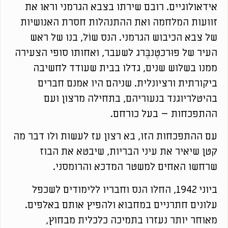
אידאולוגיים. רובם שירתו בצבא הגרמני וראו את
זוועות המלחמה ואת ההתנהלות חסרת האנושיות
של צבא הכיבוש הגרמני. הנס שוֹל, בנו של ראש
העיר של פוּרכטֶנבֶּרג לשעבר, ואחותו סופי הצעירה
ממנו בשלוש שנים, גדלו בבית שעודד לחשיבה
ביקורתית ורציונלית. שניהם היו אמנם חברים
בהיטלריוגנד בנעוריהם, בתחילה מרצון ועם
ההתפכחות – בעל כורחם.
עם ההתפכחות הזו, בא רצון עז לעשות ולו דבר מה
קטן שיאיר את עיני הבריות, שיבטא את הבוז
שרחשו האחים למשטר המדכא והרומסני.
ביוני 1942, החלו הנס וחבריו ללימודים לשכפל
עלונים חתרניים במחבוא ולהפיץ אותם באלפים.
מאוחר יותר נעזרו בתמיכה כלכלית מבחוץ,