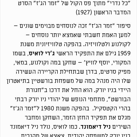
"כל נדרי" מתוך פס הקול של "זמר הג'ז" הסרט
המדבר הראשון (1927)
סיפור "זמר הג'ז" זכה לנוסחים מבוימים שונים –
למען האמת חשבתי שאמצא יותר נוסחים –
לקולנוע ולטלוויזיה. בהפקה טלוויזיונית משנת
1959 גילם את התפקיד הראשי
ג'רי לואיס
, בשמו
המקורי, יוסף לוויץ' – שחקן במה וקולנוע, במאי,
מפיק סרטים, בדרן שבתחילת הקריירה העשירה
שלו היה מנהל במה של משפחת בורשטיין בתיאטרון
היידי בניו יורק. הוא החל את דרכו ב"חגורת
הבורשט", מתחמי הנופש של יהודי ניו יורק רבתי
בהרי הקטסקיל. בהפקה משנת 1980 ל"זמר הג'ז"
מגלם את תפקיד החזן הזמר, השחקן ומחבר
השירים
ניל דיאמונד
. כמו לואיס, נולד ניל דיאמונד
בניו יורק למשפחה יהודית, צאצא של מהגרים