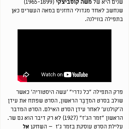
שנים היא של
משה קוסביצקי
(1965-1899)
שנחשב לאחד מגדולי החזנים במאה העשרים כאן
בתפילה בווילנה.
פרק התפילה "כל נדרי" 'עשה היסטוריה' כאשר
שולב בסרט המדַבֶּר הראשון, הסרט שפתח את עידן
ה'קולנוע' לאחר עידן הסרט האילם. הסרט המדבר
הראשון "זמר הג'ז" (1927) לא רק דיבר הוא גם שר.
עלילת הסרט עוסקת בזמר ג'ז – השחקן
אָל