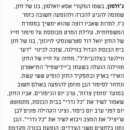
ג'וֹלסוֹן
, בשמו המקורי אסא יואלסון, בנו של חזן,
שמנסה להגיע להכרה ולהופעה חשובה כזמר
ג'ז, למרות שאביו רוצה שהוא ימשיך במסורת
המשפחתית. עלילת הסרט מבוססת על סיפור חייו
של החזן יואל דוד סטרשונסקי לוינזון', בנו של חזן
בית הכנסת הגדול בווילנה, שזכה לכינוי "דער
ווילנער בעלהבית'ל". מחזה על חייו של החזן
מווילנה הועלה בשעתו ב'יידישפיל' התיאטרון
האידי בארץ ובתפקיד החזן הופיע ששי קשת.
ונחזור לסיפור הבן מוזמן להופעה באולם חשוב
במועד 'מזמין צרות', ערב יום הכיפורים. אביו החזן,
שאמור לשיר את "כל נדרי" בבית הכנסת, מתמוטט
יום לפני ערב יום כיפור. נציגי הקהילה פונים לבן
ש'יציל' את המצב ויבוא לשיר את "כל נדרי". הבן
נתון בלחצים משני הצדדים: הופעת בכורה מקדמת