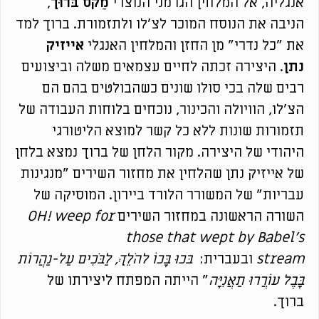
אנגליה, אל המלחין הגרמני הנוצרי
מַקס בּרוּך
,
הניבה את הנוסח המוכר לצ'לו ולתזמורת. ברוך למד
את "כל נדרי" מן החזן והמלחין האנגלי
אייזיק
נתן
. היצירה זכתה לחיים עצמאים משלה וביצועים
רבים שלה בכי סולו שונים כשהבולטים בהם הם
הצ'לו, הוויולה והכינור, נוכחים בלוחות העבודה של
תזמורות שונות ללא כל קשר למוצא הליטורגי
היהודי של היצירה. מקור הלחן של ברוך נמצא בלחן
של אייזיק נתן שהלחין את מחזור השירים "מנגינות
עבריות" של המשורר הלורד ביירון. המוסיקה של
השורה הראשונה במחזור השירים
OH! weep for
those that wept by Babel's
stream
ובעברית:
בּכוּ בָּכוֹ להֹלֵךְ, לַבֹּכִים עַל-נַהֲרוֹת
בָּבֶל עוֹרֲרוּ תַאֲנִיָּה
" הייתה המפתח ליצירתו של
ברוך.